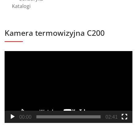
Katalogi
Kamera termowizyjna C200
Odtwarzacz
video
00:00
02:41