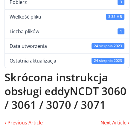
Pobierz
3
Wielkość pliku
3.35 MB
Liczba plików
1
Data utworzenia
24 sierpnia 2023
Ostatnia aktualizacja
24 sierpnia 2023
Skrócona instrukcja
obsługi eddyNCDT 3060
/ 3061 / 3070 / 3071
Previous Article
Next Article