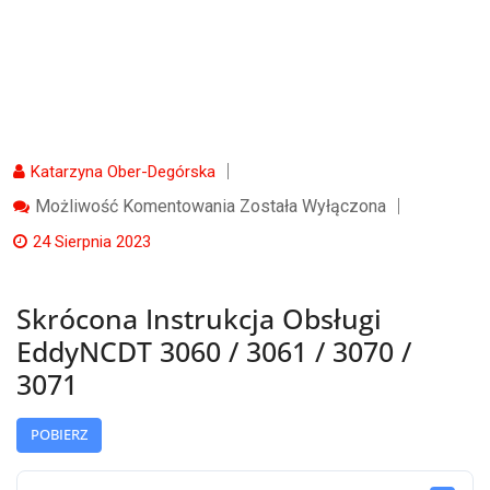
Katarzyna Ober-Degórska
Skrócona
Możliwość Komentowania
Została Wyłączona
Instrukcja
Obsługi
24 Sierpnia 2023
EddyNCDT
3060
/
Skrócona Instrukcja Obsługi
3061
/
EddyNCDT 3060 / 3061 / 3070 /
3070
/
3071
3071
POBIERZ