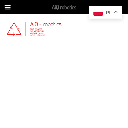
AiQ robotics
Skip
PL
to
content