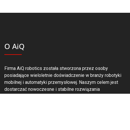
O AiQ
Firma AiQ robotics została stworzona przez osoby
posiadające wieloletnie doświadczenie w branży robotyki
mobilnej i automatyki przemysłowej. Naszym celem jest
dostarczać nowoczesne i stabilne rozwiązania
gwarantujące nieprzerwane funkcjonowanie systemu. Firma
obok produktów oferuje usługi opracowania aplikacji
przemysłowych oraz ich wdrożenie i uruchomienie.
Dane teleadresowe