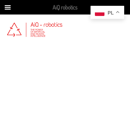
AiQ robotics
Skip
PL
to
content