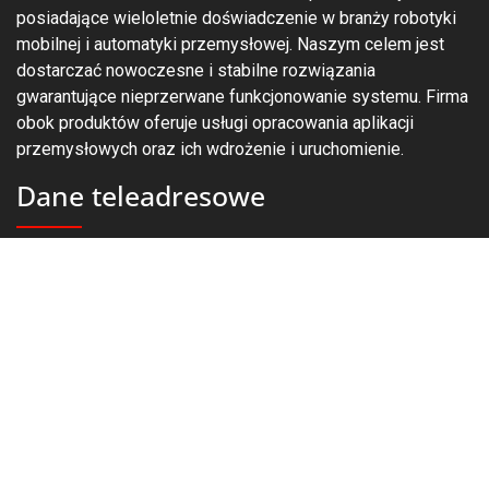
posiadające wieloletnie doświadczenie w branży robotyki
mobilnej i automatyki przemysłowej. Naszym celem jest
dostarczać nowoczesne i stabilne rozwiązania
gwarantujące nieprzerwane funkcjonowanie systemu. Firma
obok produktów oferuje usługi opracowania aplikacji
przemysłowych oraz ich wdrożenie i uruchomienie.
Dane teleadresowe
AiQ robotics P.S.A.
Podpniewki 9
62-045 Pniewy
Polska
tel. +48 539 790 922
tel. + 48 539 790 921
contact@aiq-robotics.com
NIP 7872137587
REGON 520162680