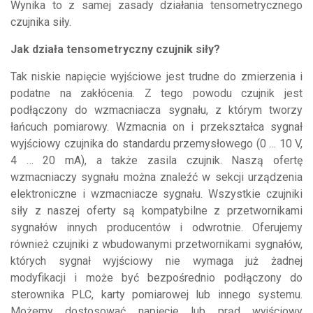
Wynika to z samej zasady działania tensometrycznego
czujnika siły.
Jak działa tensometryczny czujnik siły?
Tak niskie napięcie wyjściowe jest trudne do zmierzenia i
podatne na zakłócenia. Z tego powodu czujnik jest
podłączony do wzmacniacza sygnału, z którym tworzy
łańcuch pomiarowy. Wzmacnia on i przekształca sygnał
wyjściowy czujnika do standardu przemysłowego (0 … 10 V,
4 … 20 mA), a także zasila czujnik. Naszą ofertę
wzmacniaczy sygnału można znaleźć w sekcji urządzenia
elektroniczne i wzmacniacze sygnału. Wszystkie czujniki
siły z naszej oferty są kompatybilne z przetwornikami
sygnałów innych producentów i odwrotnie. Oferujemy
również czujniki z wbudowanymi przetwornikami sygnałów,
których sygnał wyjściowy nie wymaga już żadnej
modyfikacji i może być bezpośrednio podłączony do
sterownika PLC, karty pomiarowej lub innego systemu.
Możemy dostosować napięcie lub prąd wyjściowy