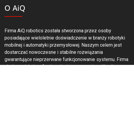
O AiQ
Firma AiQ robotics została stworzona przez osoby
posiadające wieloletnie doświadczenie w branży robotyki
mobilnej i automatyki przemysłowej. Naszym celem jest
dostarczać nowoczesne i stabilne rozwiązania
gwarantujące nieprzerwane funkcjonowanie systemu. Firma
obok produktów oferuje usługi opracowania aplikacji
przemysłowych oraz ich wdrożenie i uruchomienie.
Dane teleadresowe
AiQ robotics P.S.A.
Podpniewki 9
62-045 Pniewy
Polska