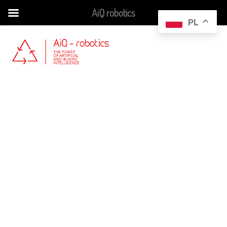
AiQ robotics
Skip
PL
to
content