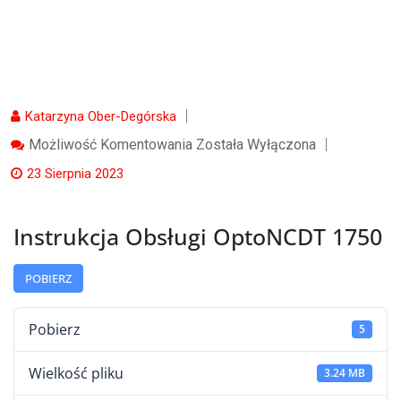
Katarzyna Ober-Degórska
Instrukcja
Możliwość Komentowania
Została Wyłączona
Obsługi
OptoNCDT
23 Sierpnia 2023
1750
Instrukcja Obsługi OptoNCDT 1750
POBIERZ
Pobierz
5
Wielkość pliku
3.24 MB